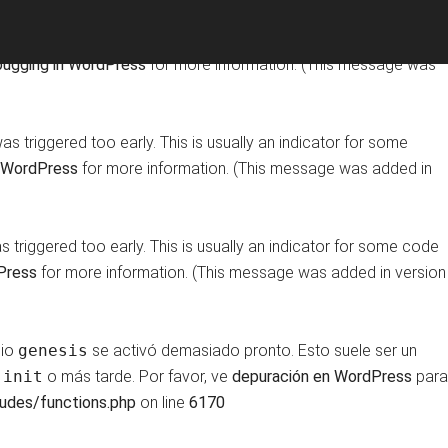
ting
domain was triggered too early. This is usually an indicator
ugging in WordPress
for more information. (This message was
s triggered too early. This is usually an indicator for some
 WordPress
for more information. (This message was added in
triggered too early. This is usually an indicator for some code
Press
for more information. (This message was added in version
nio
genesis
se activó demasiado pronto. Esto suele ser un
n
init
o más tarde. Por favor, ve
depuración en WordPress
para
udes/functions.php
on line
6170