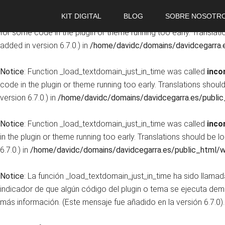
KIT DIGITAL
BLOG
SOBRE NOSOTR
Notice
: Function _load_textdomain_just_in_time was called
inco
for some code in the plugin or theme running too early. Translat
added in version 6.7.0.) in
/home/davidc/domains/davidcegarra.e
Notice
: Function _load_textdomain_just_in_time was called
inco
code in the plugin or theme running too early. Translations shoul
version 6.7.0.) in
/home/davidc/domains/davidcegarra.es/public
Notice
: Function _load_textdomain_just_in_time was called
inco
in the plugin or theme running too early. Translations should be 
6.7.0.) in
/home/davidc/domains/davidcegarra.es/public_html/w
Notice
: La función _load_textdomain_just_in_time ha sido llama
indicador de que algún código del plugin o tema se ejecuta de
más información. (Este mensaje fue añadido en la versión 6.7.0).