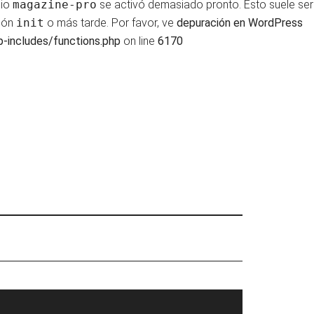
nio
magazine-pro
se activó demasiado pronto. Esto suele ser
ción
init
o más tarde. Por favor, ve
depuración en WordPress
-includes/functions.php
on line
6170
rimary