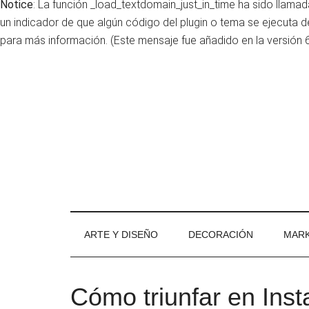
Notice
: La función _load_textdomain_just_in_time ha sido llama
un indicador de que algún código del plugin o tema se ejecuta
para más información. (Este mensaje fue añadido en la versión 6.
Skip
Skip
Skip
to
to
to
main
secondary
primary
content
menu
sidebar
ARTE Y DISEÑO
DECORACIÓN
MARK
Cómo triunfar en Ins