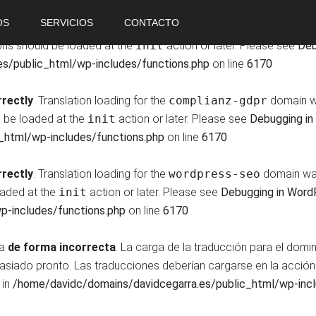
OS
SERVICIOS
CONTACTO
rrectly
. Translation loading for the
yet-another-stars-ra
ions should be loaded at the
init
action or later. Please see
Deb
s/public_html/wp-includes/functions.php
on line
6170
rrectly
. Translation loading for the
complianz-gdpr
domain wa
d be loaded at the
init
action or later. Please see
Debugging in
_html/wp-includes/functions.php
on line
6170
rrectly
. Translation loading for the
wordpress-seo
domain was 
loaded at the
init
action or later. Please see
Debugging in Word
p-includes/functions.php
on line
6170
da
de forma incorrecta
. La carga de la traducción para el domi
masiado pronto. Las traducciones deberían cargarse en la acció
 in
/home/davidc/domains/davidcegarra.es/public_html/wp-incl