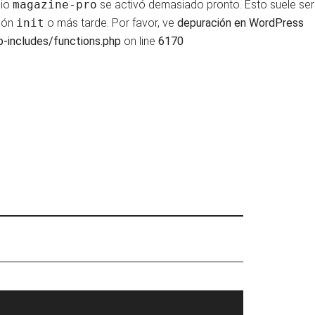
nio
magazine-pro
se activó demasiado pronto. Esto suele ser
ción
init
o más tarde. Por favor, ve
depuración en WordPress
-includes/functions.php
on line
6170
rimary