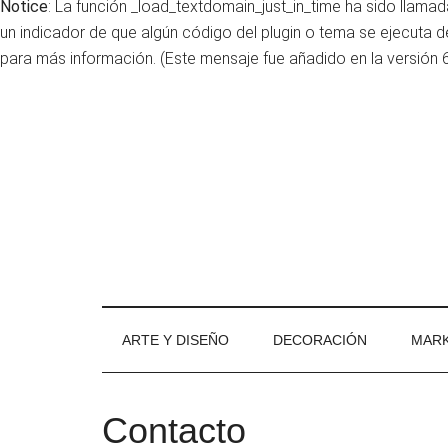
Notice
: La función _load_textdomain_just_in_time ha sido llama
un indicador de que algún código del plugin o tema se ejecuta
para más información. (Este mensaje fue añadido en la versión 6.
Skip
Skip
Skip
to
to
to
main
secondary
primary
content
menu
sidebar
ARTE Y DISEÑO
DECORACIÓN
MARK
Contacto