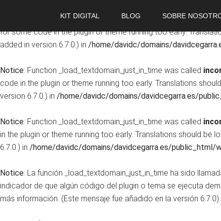
KIT DIGITAL
BLOG
SOBRE NOSOTR
Notice
: Function _load_textdomain_just_in_time was called
inco
for some code in the plugin or theme running too early. Translat
added in version 6.7.0.) in
/home/davidc/domains/davidcegarra.e
Notice
: Function _load_textdomain_just_in_time was called
inco
code in the plugin or theme running too early. Translations shoul
version 6.7.0.) in
/home/davidc/domains/davidcegarra.es/public
Notice
: Function _load_textdomain_just_in_time was called
inco
in the plugin or theme running too early. Translations should be 
6.7.0.) in
/home/davidc/domains/davidcegarra.es/public_html/w
Notice
: La función _load_textdomain_just_in_time ha sido llama
indicador de que algún código del plugin o tema se ejecuta de
más información. (Este mensaje fue añadido en la versión 6.7.0).