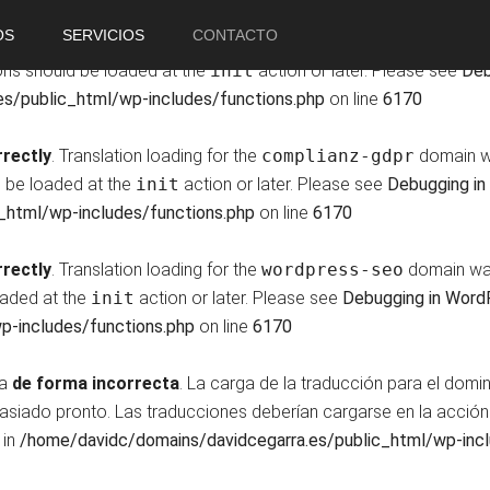
OS
SERVICIOS
CONTACTO
rrectly
. Translation loading for the
yet-another-stars-ra
ions should be loaded at the
init
action or later. Please see
Deb
s/public_html/wp-includes/functions.php
on line
6170
rrectly
. Translation loading for the
complianz-gdpr
domain wa
d be loaded at the
init
action or later. Please see
Debugging in
_html/wp-includes/functions.php
on line
6170
rrectly
. Translation loading for the
wordpress-seo
domain was 
loaded at the
init
action or later. Please see
Debugging in Word
p-includes/functions.php
on line
6170
da
de forma incorrecta
. La carga de la traducción para el domi
masiado pronto. Las traducciones deberían cargarse en la acció
 in
/home/davidc/domains/davidcegarra.es/public_html/wp-incl