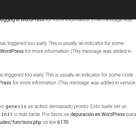
ting
domain was triggered too early. This is usually an indicator
ugging in WordPress
for more information. (This message was
s triggered too early. This is usually an indicator for some
 WordPress
for more information. (This message was added in
triggered too early. This is usually an indicator for some code
Press
for more information. (This message was added in version
nio
genesis
se activó demasiado pronto. Esto suele ser un
n
init
o más tarde. Por favor, ve
depuración en WordPress
para
udes/functions.php
on line
6170